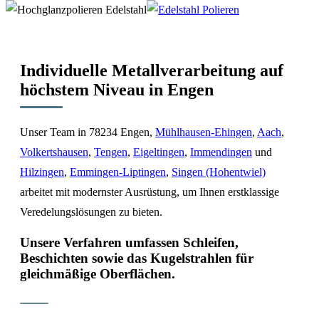
Individuelle Metallverarbeitung auf
höchstem Niveau in Engen
Unser Team in 78234 Engen,
Mühlhausen-Ehingen
,
Aach
,
Volkertshausen
,
Tengen
,
Eigeltingen
,
Immendingen
und
Hilzingen
,
Emmingen-Liptingen
,
Singen (Hohentwiel)
arbeitet mit modernster Ausrüstung, um Ihnen erstklassige
Veredelungslösungen zu bieten.
Unsere Verfahren umfassen Schleifen,
Beschichten sowie das Kugelstrahlen für
gleichmäßige Oberflächen.