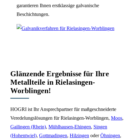
garantieren Ihnen erstklassige galvanische
Beschichtungen.
Glänzende Ergebnisse für Ihre
Metallteile in Rielasingen-
Worblingen!
HOGRI ist Ihr Ansprechpartner für maßgeschneiderte
Veredelungslösungen für Rielasingen-Worblingen,
Moos
,
Gailingen (Rhein)
,
Mühlhausen-Ehingen
,
Singen
(Hohentwiel)
,
Gottmadingen
,
Hilzingen
oder
Öhningen
,