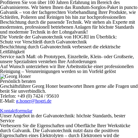
Profitieren Sie von über 100 Jahren Erfahrung im Bereich des
Galvanisierens. Wir bieten Ihnen das Rundum-Sorglos-Paket in puncto
Galvanik – von der fachgerechten Vorbehandlung Ihrer Produkte, wie
Schleifen, Polieren und Reinigen bis hin zur hochprofessionellen
Beschichtung durch die passende Technik. Wir stehen als Experte mit
modernsten, professionell betriebenen Anlagen für höchste Standards
und modernste Technik in der Lohngalvanik!
Die Vorteile der Galvanotechnik von HOGRI im Überblick:
Schutz vor Verschleiß durch Galvanotechnik
Beschichtung durch Galvanotechnik verbessert die elektrische
Leitfähigkeit
Service nach Maß: ob Prototypen, Einzelteile, Klein- oder Großserie,
unsere Spezialisten verstehen Ihre Anforderungen
Auf Wunsch unterziehen wir Ihre Arbeitsstücke einer
professionellen
Reinigung
– Verunreinigungen werden so im Vorfeld gelöst
Persönlich beraten
Geschäftsführer Georg Honer beantwortet Ihnen gerne alle Fragen und
berät Sie unverbindlich.
Telefon:
+49 (0) 7424 / 95610
E-Mail:
g.honer@hogri.de
Kontaktformular
Unser Angebot in der Galvanotechnik: höchste Standards, bester
Service
Verbessern Sie die Eigenschaften und Oberfläche Ihrer Werkstücke
durch Galvanik. Die Galvanotechnik nutzt dazu die positiven
Eigenschaften eines Elektrolyten – durch Elektronen wird die