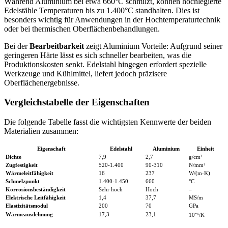
Während Aluminium bei etwa 660°C schmilzt, können hochlegierte
Edelstähle Temperaturen bis zu 1.400°C standhalten. Dies ist
besonders wichtig für Anwendungen in der Hochtemperaturtechnik
oder bei thermischen Oberflächenbehandlungen.
Bei der
Bearbeitbarkeit
zeigt Aluminium Vorteile: Aufgrund seiner
geringeren Härte lässt es sich schneller bearbeiten, was die
Produktionskosten senkt. Edelstahl hingegen erfordert spezielle
Werkzeuge und Kühlmittel, liefert jedoch präzisere
Oberflächenergebnisse.
Vergleichstabelle der Eigenschaften
Die folgende Tabelle fasst die wichtigsten Kennwerte der beiden
Materialien zusammen:
Eigenschaft
Edelstahl
Aluminium
Einheit
Dichte
7,9
2,7
g/cm³
Zugfestigkeit
520-1.400
90-310
N/mm²
Wärmeleitfähigkeit
16
237
W/(m·K)
Schmelzpunkt
1.400-1.450
660
°C
Korrosionsbeständigkeit
Sehr hoch
Hoch
–
Elektrische Leitfähigkeit
1,4
37,7
MS/m
Elastizitätsmodul
200
70
GPa
Wärmeausdehnung
17,3
23,1
10⁻⁶/K