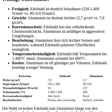
Festigkeit
: Edelstahl ist deutlich belastbarer (520-1.400
N/mm² vs. 90-310 N/mm²).
Gewicht
: Aluminium ist dreimal leichter (2,7 g/cm³ vs. 7,9
g/cm³).
Korrosionsschutz
: Edelstahl hat eine selbstheilende
Chromoxidschicht, Aluminium ist anfälliger in aggressiven
Umgebungen.
Bearbeitung
: Aluminium lässt sich leichter formen und
bearbeiten, während Edelstahl präzisere Oberflächen
ermöglicht.
Temperaturbeständigkeit
: Edelstahl hält Temperaturen bis
1.400°C stand, Aluminium schmilzt bei 660°C.
Kosten
: Aluminium ist oft günstiger pro Volumen, Edelstahl
benötigt weniger Wartung.
Kriterium
Edelstahl
Aluminium
Dichte (g/cm³)
7,9
2,7
Zugfestigkeit (N/mm²)
520-1.400
90-310
Wärmeleitfähigkeit (W/m·K)
16
237
Schmelzpunkt (°C)
1.400-1.450
660
Korrosionsbeständigkeit
Sehr hoch
Hoch
Bearbeitbarkeit
Präzise, aber aufwendig
Einfach, schneller
Die Wahl zwischen Edelstahl und Aluminium hängt von den