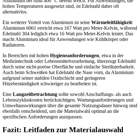
Aluminium bei rund 400 °C bereits weich. Für Anwendungen, die
hohen Temperaturen ausgesetzt sind, ist Edelstahl daher oft
alternativlos.
Ein weiterer Vorteil von Aluminium ist seine
Wärmeleitfähigkeit
:
Aluminium 6061 erreicht etwa 167 Watt pro Meter-Kelvin, während
Edelstahl 304 lediglich etwa 16 Watt pro Meter-Kelvin leistet. Das
macht Aluminium ideal für Anwendungen wie Kühlkörper oder
Radiatoren.
In Bereichen mit hohen
Hygieneanforderungen
, etwa in der
Medizintechnik oder Lebensmittelverarbeitung, überzeugt Edelstahl
durch seine nicht-poröse Oberfläche und einfache Sterilisierbarkeit.
Auch beim Schweißen hat Edelstahl die Nase vorn, da Aluminium
aufgrund seiner stabilen Oxidschicht und geringeren
Hitzebeständigkeit schwieriger zu bearbeiten ist.
Eine
Langzeitbetrachtung
sollte sowohl Anschaffungs- als auch
Lebenszykluskosten berücksichtigen. Wartungsanforderungen und
Umweltauswirkungen über die gesamte Nutzungsdauer hinweg sind
ebenfalls entscheidend, um die Materialwahl optimal an die
spezifischen Anforderungen anzupassen.
Fazit: Leitfaden zur Materialauswahl