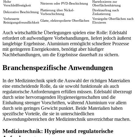
Hohe
Harteloxieren zur
Nitrieren oder PVD-Beschichtung
Verschleißfestigkeit
Oberflächenhärtung
Plattierung über Nickel-
Direktauftrag nach
Dekorative Beschichtung
Vorbeschichtung
Zinkatierung
Verbesserte
Versiegelte Oberflächen nach
Glatte, elektropolierte Oberflächen
Reinigungsfreundlichkeit
Eloxieren
Auch wirtschaftliche Überlegungen spielen eine Rolle: Edelstahl
erfordert oft aufwendigere Vorbehandlungen, liefert jedoch äußerst
langlebige Ergebnisse. Aluminium ermöglicht schnellere Prozesse
mit geringeren Energiekosten, benötigt aber häufiger
Nachbehandlungen, um die Ergebnisse dauerhaft zu sichern.
Branchenspezifische Anwendungen
In der Medizintechnik spielt die Auswahl der richtigen Materialien
eine entscheidende Rolle, da sie sowohl funktionale als auch
regulatorische Anforderungen erfüllen müssen. Edelstahl überzeugt
durch seine hervorragenden Hygieneeigenschaften und die
Einhaltung strenger Vorschriften, während Aluminium vor allem
durch sein geringes Gewicht punktet. Beide Materialien haben
spezifische Vorteile, die sie in unterschiedlichen
Anwendungsbereichen der Medizintechnik unverzichtbar machen.
Medizintechnik: Hygiene und regulatorische