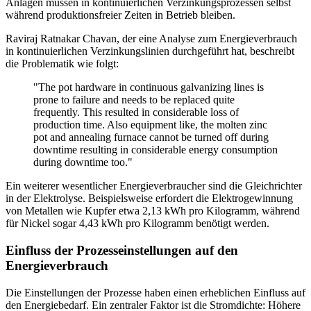
Anlagen müssen in kontinuierlichen Verzinkungsprozessen selbst
während produktionsfreier Zeiten in Betrieb bleiben.
Raviraj Ratnakar Chavan, der eine Analyse zum Energieverbrauch
in kontinuierlichen Verzinkungslinien durchgeführt hat, beschreibt
die Problematik wie folgt:
"The pot hardware in continuous galvanizing lines is
prone to failure and needs to be replaced quite
frequently. This resulted in considerable loss of
production time. Also equipment like, the molten zinc
pot and annealing furnace cannot be turned off during
downtime resulting in considerable energy consumption
during downtime too."
Ein weiterer wesentlicher Energieverbraucher sind die Gleichrichter
in der Elektrolyse. Beispielsweise erfordert die Elektrogewinnung
von Metallen wie Kupfer etwa 2,13 kWh pro Kilogramm, während
für Nickel sogar 4,43 kWh pro Kilogramm benötigt werden.
Einfluss der Prozesseinstellungen auf den
Energieverbrauch
Die Einstellungen der Prozesse haben einen erheblichen Einfluss auf
den Energiebedarf. Ein zentraler Faktor ist die Stromdichte: Höhere