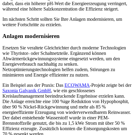
dabei, dass ein höherer pH-Wert die Energieerzeugung verringert,
während eine höhere Salzkonzentration die Effizienz steigert.
Im nächsten Schritt sollten Sie Ihre Anlagen modernisieren, um
weitere Fortschritte zu erzielen.
Anlagen modernisieren
Ersetzen Sie veraltete Gleichrichter durch moderne Technologien
wie Thyristor- oder Schaltnetzteile. Ergänzend können
Abwärmerückgewinnungssysteme eingesetzt werden, um den
Energieverbrauch nachhaltig zu senken.
Netzoptimierungstechnologien helfen zudem, Störungen zu
minimieren und Energie effizienter zu nutzen.
Ein Beispiel aus der Praxis: Das
ECOWAMA
-Projekt zeigte bei der
Saxonia Galvanik GmbH
, wie ein geschlossenes
Kreislaufmanagement beeindruckende Ergebnisse erzielen kann.
Die Anlage erreichte eine 100 %ige Reduktion von Hypophosphit,
über 90 % Nickel-Rückgewinnung und mehr als 85 %
energieeffiziente Erzeugung von wiederverwendbarem Reinwasser.
Der dabei entstehende Wasserstoff wurde in einer PEM-
Brennstoffzelle genutzt, die bis zu 1,5 kWe Strom mit über 50 %
Effizienz erzeugte. Zusätzlich konnten die Entsorgungskosten um
70 % gesenkt werden.