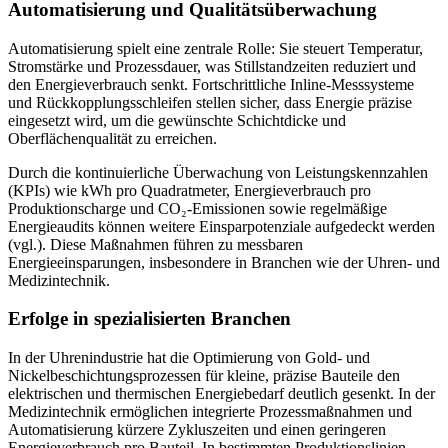
Automatisierung und Qualitätsüberwachung
Automatisierung spielt eine zentrale Rolle: Sie steuert Temperatur,
Stromstärke und Prozessdauer, was Stillstandzeiten reduziert und
den Energieverbrauch senkt. Fortschrittliche Inline-Messsysteme
und Rückkopplungsschleifen stellen sicher, dass Energie präzise
eingesetzt wird, um die gewünschte Schichtdicke und
Oberflächenqualität zu erreichen.
Durch die kontinuierliche Überwachung von Leistungskennzahlen
(KPIs) wie kWh pro Quadratmeter, Energieverbrauch pro
Produktionscharge und CO₂-Emissionen sowie regelmäßige
Energieaudits können weitere Einsparpotenziale aufgedeckt werden
(vgl.). Diese Maßnahmen führen zu messbaren
Energieeinsparungen, insbesondere in Branchen wie der Uhren- und
Medizintechnik.
Erfolge in spezialisierten Branchen
In der Uhrenindustrie hat die Optimierung von Gold- und
Nickelbeschichtungsprozessen für kleine, präzise Bauteile den
elektrischen und thermischen Energiebedarf deutlich gesenkt. In der
Medizintechnik ermöglichen integrierte Prozessmaßnahmen und
Automatisierung kürzere Zykluszeiten und einen geringeren
Energieverbrauch pro Bauteil. In bestimmten Produktionslinien