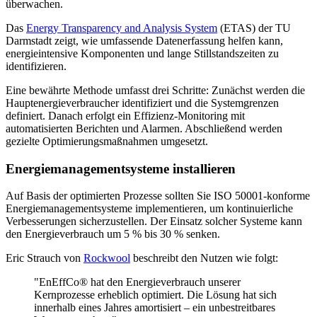
überwachen.
Das
Energy Transparency and Analysis System
(ETAS) der TU
Darmstadt zeigt, wie umfassende Datenerfassung helfen kann,
energieintensive Komponenten und lange Stillstandszeiten zu
identifizieren.
Eine bewährte Methode umfasst drei Schritte: Zunächst werden die
Hauptenergieverbraucher identifiziert und die Systemgrenzen
definiert. Danach erfolgt ein Effizienz-Monitoring mit
automatisierten Berichten und Alarmen. Abschließend werden
gezielte Optimierungsmaßnahmen umgesetzt.
Energiemanagementsysteme installieren
Auf Basis der optimierten Prozesse sollten Sie ISO 50001-konforme
Energiemanagementsysteme implementieren, um kontinuierliche
Verbesserungen sicherzustellen. Der Einsatz solcher Systeme kann
den Energieverbrauch um 5 % bis 30 % senken.
Eric Strauch von
Rockwool
beschreibt den Nutzen wie folgt:
"EnEffCo® hat den Energieverbrauch unserer
Kernprozesse erheblich optimiert. Die Lösung hat sich
innerhalb eines Jahres amortisiert – ein unbestreitbares