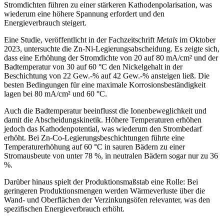
Stromdichten führen zu einer stärkeren Kathodenpolarisation, was
wiederum eine höhere Spannung erfordert und den
Energieverbrauch steigert.
Eine Studie, veröffentlicht in der Fachzeitschrift
Metals
im Oktober
2023, untersuchte die Zn-Ni-Legierungsabscheidung. Es zeigte sich,
dass eine Erhöhung der Stromdichte von 20 auf 80 mA/cm² und der
Badtemperatur von 30 auf 60 °C den Nickelgehalt in der
Beschichtung von 22 Gew.-% auf 42 Gew.-% ansteigen ließ. Die
besten Bedingungen für eine maximale Korrosionsbeständigkeit
lagen bei 80 mA/cm² und 60 °C.
Auch die Badtemperatur beeinflusst die Ionenbeweglichkeit und
damit die Abscheidungskinetik. Höhere Temperaturen erhöhen
jedoch das Kathodenpotential, was wiederum den Strombedarf
erhöht. Bei Zn-Co-Legierungsbeschichtungen führte eine
Temperaturerhöhung auf 60 °C in sauren Bädern zu einer
Stromausbeute von unter 78 %, in neutralen Bädern sogar nur zu 36
%.
Darüber hinaus spielt der Produktionsmaßstab eine Rolle: Bei
geringeren Produktionsmengen werden Wärmeverluste über die
Wand- und Oberflächen der Verzinkungsöfen relevanter, was den
spezifischen Energieverbrauch erhöht.