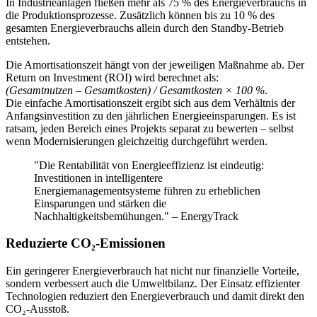
In Industrieanlagen fließen mehr als 75 % des Energieverbrauchs in
die Produktionsprozesse. Zusätzlich können bis zu 10 % des
gesamten Energieverbrauchs allein durch den Standby-Betrieb
entstehen.
Die Amortisationszeit hängt von der jeweiligen Maßnahme ab. Der
Return on Investment (ROI) wird berechnet als:
(Gesamtnutzen – Gesamtkosten) / Gesamtkosten × 100 %
.
Die einfache Amortisationszeit ergibt sich aus dem Verhältnis der
Anfangsinvestition zu den jährlichen Energieeinsparungen. Es ist
ratsam, jeden Bereich eines Projekts separat zu bewerten – selbst
wenn Modernisierungen gleichzeitig durchgeführt werden.
"Die Rentabilität von Energieeffizienz ist eindeutig:
Investitionen in intelligentere
Energiemanagementsysteme führen zu erheblichen
Einsparungen und stärken die
Nachhaltigkeitsbemühungen." – EnergyTrack
Reduzierte CO₂-Emissionen
Ein geringerer Energieverbrauch hat nicht nur finanzielle Vorteile,
sondern verbessert auch die Umweltbilanz. Der Einsatz effizienter
Technologien reduziert den Energieverbrauch und damit direkt den
CO₂-Ausstoß.