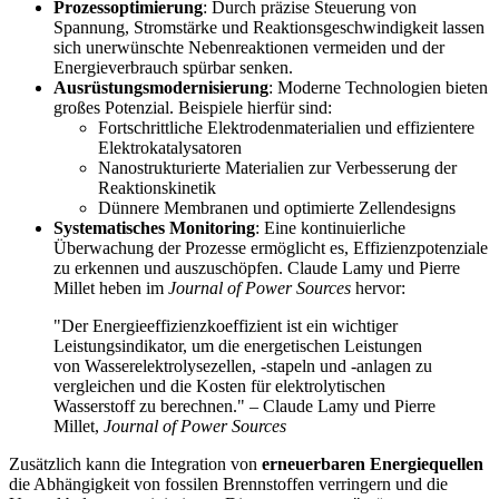
Prozessoptimierung
: Durch präzise Steuerung von
Spannung, Stromstärke und Reaktionsgeschwindigkeit lassen
sich unerwünschte Nebenreaktionen vermeiden und der
Energieverbrauch spürbar senken.
Ausrüstungsmodernisierung
: Moderne Technologien bieten
großes Potenzial. Beispiele hierfür sind:
Fortschrittliche Elektrodenmaterialien und effizientere
Elektrokatalysatoren
Nanostrukturierte Materialien zur Verbesserung der
Reaktionskinetik
Dünnere Membranen und optimierte Zellendesigns
Systematisches Monitoring
: Eine kontinuierliche
Überwachung der Prozesse ermöglicht es, Effizienzpotenziale
zu erkennen und auszuschöpfen. Claude Lamy und Pierre
Millet heben im
Journal of Power Sources
hervor:
"Der Energieeffizienzkoeffizient ist ein wichtiger
Leistungsindikator, um die energetischen Leistungen
von Wasserelektrolysezellen, -stapeln und -anlagen zu
vergleichen und die Kosten für elektrolytischen
Wasserstoff zu berechnen." – Claude Lamy und Pierre
Millet,
Journal of Power Sources
Zusätzlich kann die Integration von
erneuerbaren Energiequellen
die Abhängigkeit von fossilen Brennstoffen verringern und die